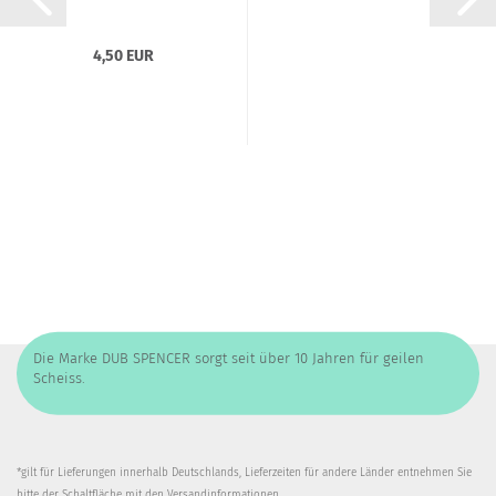
4,50 EUR
Die Marke DUB SPENCER sorgt seit über 10 Jahren für geilen
Scheiss.
*gilt für Lieferungen innerhalb Deutschlands, Lieferzeiten für andere Länder entnehmen Sie
bitte der Schaltfläche mit den
Versandinformationen