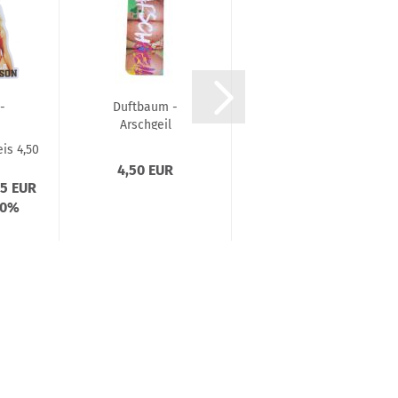
-
Duftbaum -
Duftbaum -
Arschgeil
Sommer raus
n
is 4,50
4,50 EUR
4,50 EUR
05 EUR
10%