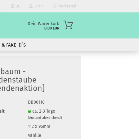
DE
Login
Merkzettel
Suche...
Dein Warenkorb
0,00 EUR
 & FAKE ID`S
tbaum -
edenstaube
endenaktion]
DB00110
?
it:
ca. 2-3 Tage
(Ausland abweichend)
:
112 x 96mm
Vanille