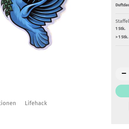
Duftda
Staffe
1 Stk.
> 1 Stk.
tionen
Lifehack