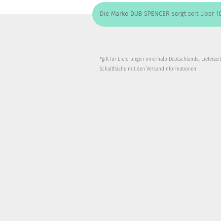
Die Marke DUB SPENCER sorgt seit über 10
*gilt für Lieferungen innerhalb Deutschlands, Lieferze
Schaltfläche mit den
Versandinformationen